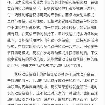
择，因为它能带来较为丰富的游戏体验和经验奖励，在拥
有双倍经验的情况下，玩家选择经典对战模式进行游戏，
每一场胜利都能获得可观的经验值，而极地大乱斗模式，
虽然节奏快，趣味性强，但相对来说经验奖励在单场比赛
中不如经典对战模式，由于其游戏时长较短，如果玩家时
间有限，在双倍经验的加持下，通过快速进行多场极地大
乱斗，也能在较短时间内积累不少经验，一些特殊的活动
模式，在特定时期也会配合双倍经验一起推出，例如某些
节日活动模式，玩家在参与活动模式并获得胜利后，不仅
能享受独特的游戏乐趣，还能凭借双倍经验获得丰厚的经
验回报，使得这些活动模式在活动期间人气爆棚。
获取双倍经验卡的途径也是多种多样,游戏官方会在一
些特殊的节日、活动期间免费发放双倍经验卡，比如在英
雄联盟的周年庆典活动中，玩家登录游戏就能领取一定时
长的双倍经验卡，这不仅是对玩家的一种回馈，也能在活
动期间吸引更多玩家回归游戏，增加游戏的活跃度，玩家