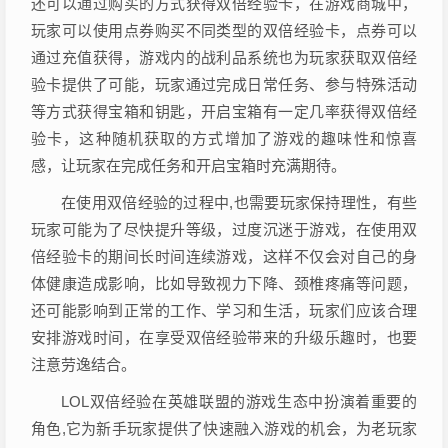
还可以通过购买的方式获得双倍经验卡，在游戏商城中，
玩家可以使用点券购买不同类型的双倍经验卡，点券可以
通过充值获得，游戏内的战利品系统也为玩家获取双倍经
验卡提供了可能，玩家通过完成日常任务、参与特殊活动
等方式获得宝箱和钥匙，开启宝箱有一定几率获得双倍经
验卡，这种随机获取的方式增加了游戏的趣味性和惊喜
感，让玩家在完成任务和开启宝箱时充满期待。
在使用双倍经验的过程中,也需要玩家保持理性，有些
玩家可能为了尽快提升等级，过度沉迷于游戏，在使用双
倍经验卡的期间长时间连续游戏，这样不仅会对自己的身
体健康造成影响，比如导致视力下降、颈椎疼痛等问题，
还可能影响到正常的工作、学习和生活，玩家们应该合理
安排游戏时间，在享受双倍经验带来的升级乐趣时，也要
注意劳逸结合。
LOL双倍经验在英雄联盟的游戏生态中扮演着重要的
角色,它为新手玩家提供了快速融入游戏的机会，为老玩家