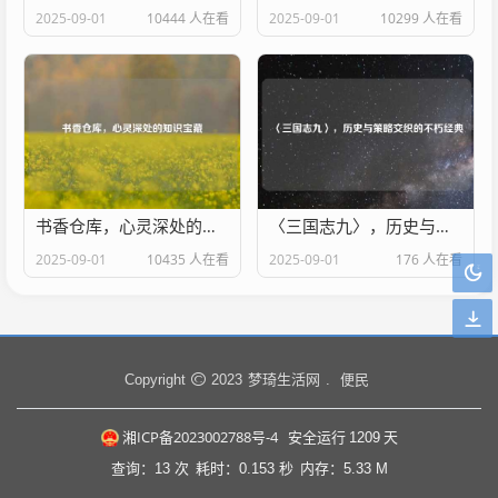
2025-09-01
10444 人在看
2025-09-01
10299 人在看
书香仓库，心灵深处的知识宝藏
〈三国志九〉，历史与策略交织的不朽经典
2025-09-01
10435 人在看
2025-09-01
176 人在看
梦琦生活网
便民
Copyright
2023
.
湘ICP备2023002788号-4
安全运行
1209
天
查询：13 次
耗时：0.153 秒
内存：5.33 M