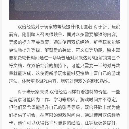
双倍经验对于玩家的等级提升作用显著,对于新手玩家
而言，刚刚踏入召唤师峡谷，面对众多需要解锁的内容，
等级的提升至关重要，通过使用双倍经验，新手玩家能够
更快地提升等级，解锁新的英雄、符文页等功能，原本需
要花费较长时间通过一场场普通对局来达到5级解锁第三个
符文槽，在双倍经验的加持下，可能只需要一半的对局数
量就能达成，这使得新手玩家能够更快地丰富自己的游戏
玩法，体验更多游戏内容，增强对游戏的兴趣和粘性。
对于老玩家来说,双倍经验同样有着独特的价值，一些
老玩家可能因为工作、学习等原因，游戏时间并不稳定，
但他们又希望能提升自己的账号等级，双倍经验卡就为他
们提供了机会，在有限的游戏时间内，通过使用双倍经验
卡，他们可以获得比平时更多的经验，让等级稳步提升，