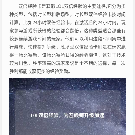
双倍经验卡是获取LOL双倍经验的主要途径,它分为多
种类型，包括时长型和胜场型，时长型双倍经验卡按时间
计算，比如24小时双倍经验卡，在激活后的24小时内，玩
家参与游戏所获得的经验都会翻倍，这种类型适合那些有
较多连续游戏时间的玩家，他们可以利用这段时间集中进
行游戏，快速提升等级，胜场型双倍经验卡则是在玩家赢
得一场比赛后，该场比赛所获得的经验翻倍，这对于技术
较为出色，胜率较高的玩家来说是个不错的选择，每一次
胜利都能收获更多的经验奖励。