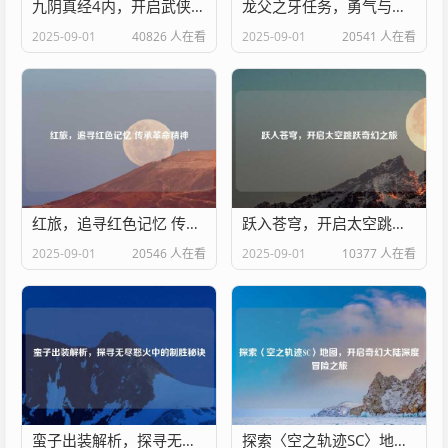
九阴真经4内，开启武侠世界全新篇章
龙父之牙任务，勇气与使命交织的奇幻征程
2025-09-01
40826 人在看
2025-09-01
20541 人在看
红旅，追寻红色记忆 传承革命精神
跃入苍穹，开启太空跳跃奇幻之旅
2025-09-01
20546 人在看
2025-09-01
10377 人在看
蛮子出装解析，探寻无尽怒火中的制胜秘诀
探索〈空之轨迹SC〉地图，开启奇幻大陆深度冒险之旅