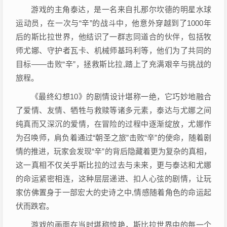
游戏的主角泰达，是一名来自扎那尔坎德的明星水球
运动员，在一次与“辛”的战斗中，他意外穿越到了1000年
后的斯比拉世界，他结识了一群志同道合的伙伴，包括牧
师尤娜、守护者瓦卡、机械师基玛利等，他们为了共同的
目标——击败“辛”，拯救斯比拉,踏上了充满艰辛与挑战的
旅程。
《最终幻想10》的剧情设计堪称一绝，它巧妙地融合
了爱情、友情、牺牲与救赎等诸多元素，泰达与尤娜之间
纯真而又深沉的爱情，在冒险的过程中逐渐绽放，尤娜作
为召唤师，肩负着通过“朝圣之旅”击败“辛”的使命，随着剧
情的推进，玩家会发现“辛”的背后隐藏着更为复杂的真相，
这一真相不仅关乎斯比拉的过去与未来，更与泰达和尤娜
的命运紧密相连，这种层层递进、扣人心弦的剧情，让玩
家仿佛置身于一部宏大的史诗之中,情感随着角色的命运起
伏而跌宕。
游戏的画面在当时堪称惊艳，斯比拉世界中的每一个