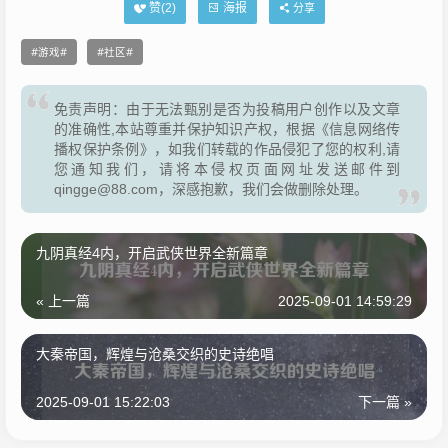
海报
赞(
2
)
分享
游戏
社区
免责声明：由于无法甄别是否为投稿用户创作以及文章
的准确性,本站尊重并保护知识产权，根据《信息网络传
播权保护条例》，如我们转载的作品侵犯了您的权利,请
您通知我们，请将本侵权页面网址发送邮件到
qingge@88.com，深感抱歉，我们会做删除处理。
九阴真经4内，开启武侠世界全新篇章
« 上一篇
2025-09-01 14:59:29
大秦帝国，辉煌与沧桑交织的史诗绝唱
2025-09-01 15:22:03
下一篇 »