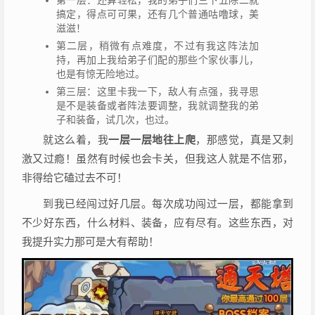
第一层：还算轻松，我的弟子们三下五除二就
搞定，得点可可果，还有几个普通咕噜球，美
滋滋！
第二层，稍微有点难度，不过有我这阵法加
持，再加上我给弟子们配的那些个家伙事儿，
也是有惊无险地过。
第三层：这里卡我一下，敌人有点强，我寻思
是不是装备或者阵法要调整，我就调整我的弟
子和装备，试几次，也过。
就这么着，我
一层一层地往上爬
，那感觉，真是又刺
激又过瘾！虽然有时候也会卡关，但我这人就是不信邪，
非得给它磕过去不可！
到我已经闯过好几层。每次成功闯过一层，都能拿到
不少好东西，什么材料、装备，应有尽有。这些东西，对
我提升实力那可是大有帮助！