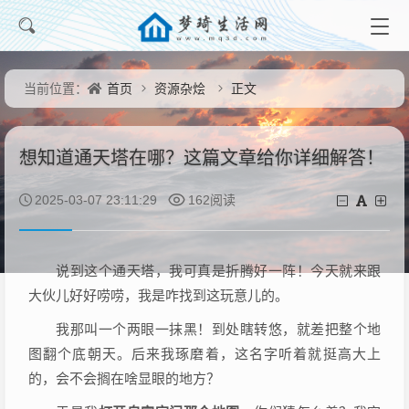
首页
资源杂烩
正文
当前位置：
想知道通天塔在哪？这篇文章给你详细解答！
2025-03-07 23:11:29
162阅读
说到这个通天塔，我可真是折腾好一阵！今天就来跟
大伙儿好好唠唠，我是咋找到这玩意儿的。
我那叫一个两眼一抹黑！到处瞎转悠，就差把整个地
图翻个底朝天。后来我琢磨着，这名字听着就挺高大上
的，会不会搁在啥显眼的地方？