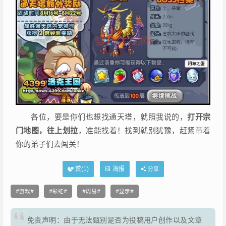
各位，要是你们也想找通天塔，就照我说的，
打开宗
门地图，往上划拉
，准能找着！找到就别犹豫，赶紧带着
你的弟子们去闯关！
海报
赞(
1
)
分享
游戏
彩虹
周易
显示
免责声明：由于无法甄别是否为投稿用户创作以及文章