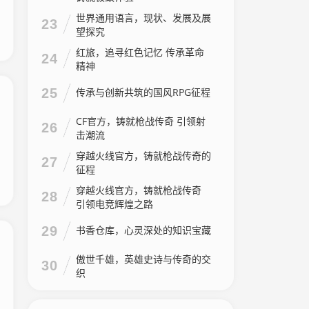
世界通用语言，现状、发展及展
23
望探究
红旅，追寻红色记忆 传承革命
24
精神
25
传承与创新共筑的国风RPG征程
CF官方，铸就枪战传奇 引领射
26
击潮流
穿越火线官方，铸就枪战传奇的
27
征程
穿越火线官方，铸就枪战传奇
28
引领电竞辉煌之路
29
书香仓库，心灵深处的知识宝藏
傲世千雄，英雄史诗与传奇的交
30
织