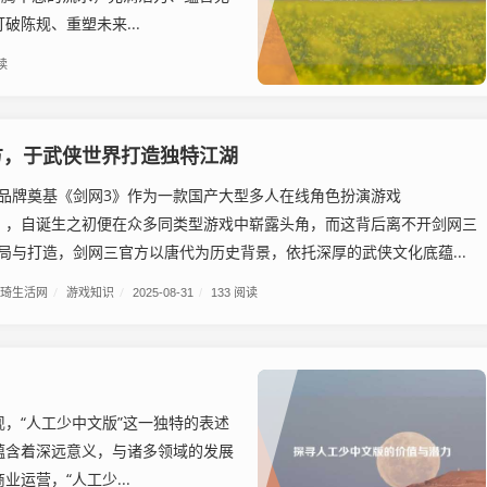
陈规、重塑未来...
读
方，于武侠世界打造独特江湖
品牌奠基《剑网3》作为一款国产大型多人在线角色扮演游戏
G），自诞生之初便在众多同类型游戏中崭露头角，而这背后离不开剑网三
局与打造，剑网三官方以唐代为历史背景，依托深厚的武侠文化底蕴...
琦生活网
/
游戏知识
/
2025-08-31
/
133 阅读
，“人工少中文版”这一独特的表述
蕴含着深远意义，与诸多领域的发展
运营，“人工少...