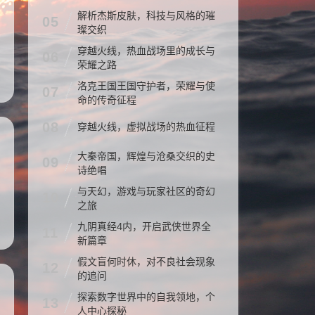
解析杰斯皮肤，科技与风格的璀
05
璨交织
穿越火线，热血战场里的成长与
06
荣耀之路
洛克王国王国守护者，荣耀与使
07
命的传奇征程
08
穿越火线，虚拟战场的热血征程
大秦帝国，辉煌与沧桑交织的史
09
诗绝唱
与天幻，游戏与玩家社区的奇幻
10
之旅
九阴真经4内，开启武侠世界全
11
新篇章
假文盲何时休，对不良社会现象
12
的追问
探索数字世界中的自我领地，个
13
人中心探秘