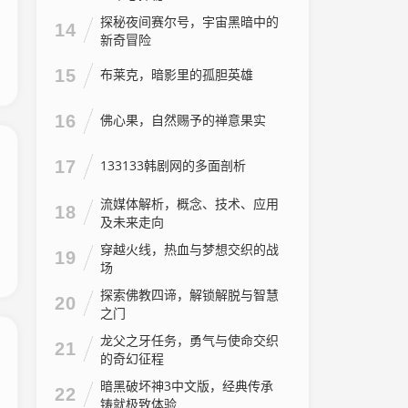
探秘夜间赛尔号，宇宙黑暗中的
14
新奇冒险
15
布莱克，暗影里的孤胆英雄
16
佛心果，自然赐予的禅意果实
17
133133韩剧网的多面剖析
流媒体解析，概念、技术、应用
18
及未来走向
穿越火线，热血与梦想交织的战
19
场
探索佛教四谛，解锁解脱与智慧
20
之门
龙父之牙任务，勇气与使命交织
21
的奇幻征程
暗黑破坏神3中文版，经典传承
22
铸就极致体验