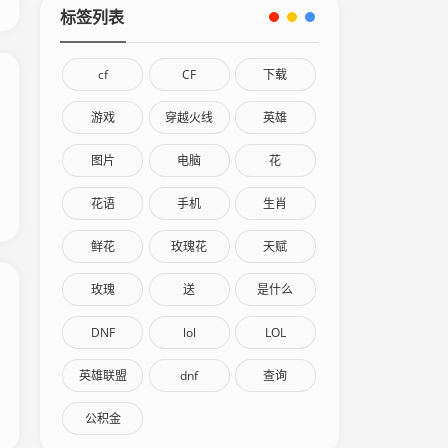
标签列表
cf
CF
下载
游戏
穿越火线
英雄
图片
电脑
花
花语
手机
生肖
鲜花
玫瑰花
天赋
玫瑰
送
是什么
DNF
lol
LOL
英雄联盟
dnf
查询
公积金