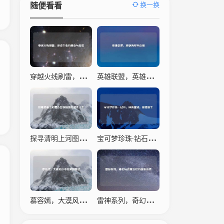
换一换
随便看看
穿越火线刷雷，游戏生态的畸变与反思
英雄联盟，英雄购买全攻略
探寻清明上河图作者张择端的艺术人生
宝可梦珍珠·钻石，经典重铸，璀璨新生
慕容嫣，大漠风沙中的爱恨绝唱
雷神系列，奇幻与深度交织的视听盛宴