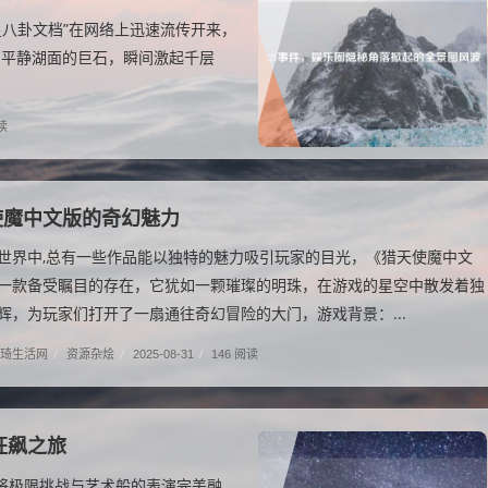
 页明星八卦文档”在网络上迅速流传开来，
乐圈平静湖面的巨石，瞬间激起千层
读
使魔中文版的奇幻魅力
世界中,总有一些作品能以独特的魅力吸引玩家的目光，《猎天使魔中文
一款备受瞩目的存在，它犹如一颗璀璨的明珠，在游戏的星空中散发着独
辉，为玩家们打开了一扇通往奇幻冒险的大门，游戏背景：...
琦生活网
/
资源杂烩
/
2025-08-31
/
146 阅读
狂飙之旅
将极限挑战与艺术般的表演完美融