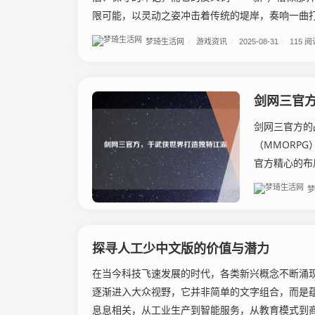
限可能，以灵动之姿冲击着传统的堤岸，奏响一曲打破
梦琦生活网
/
游戏资讯
/
2025-08-31
/
115 阅
剑网三官
剑网三官方的
（MMORP
官方精心的布
梦
探寻人工少中文版的价值与潜力
在当今科技飞速发展的时代，各类新兴概念不断涌现
逐渐进入大众视野，它并非简单的文字组合，而是
息息相关，从工业生产到智能服务，从教育模式到商业