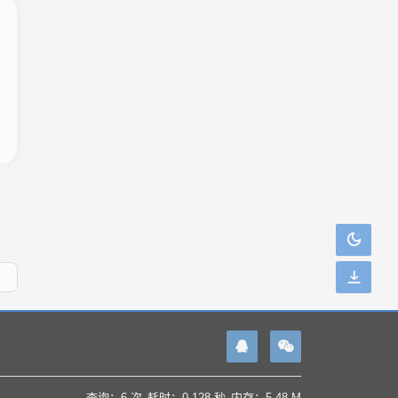
查询：6 次
耗时：0.128 秒
内存：5.48 M