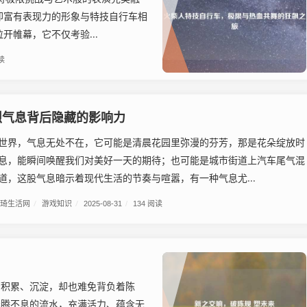
却富有表现力的形象与特技自行车相
帷幕，它不仅考验...
读
烈气息背后隐藏的影响力
世界，气息无处不在，它可能是清晨花园里弥漫的芬芳，那是花朵绽放时
息，能瞬间唤醒我们对美好一天的期待；也可能是城市街道上汽车尾气混
道，这股气息暗示着现代生活的节奏与喧嚣，有一种气息尤...
琦生活网
/
游戏知识
/
2025-08-31
/
134 阅读
着积累、沉淀，却也难免背负着陈
奔腾不息的流水，充满活力、蕴含无