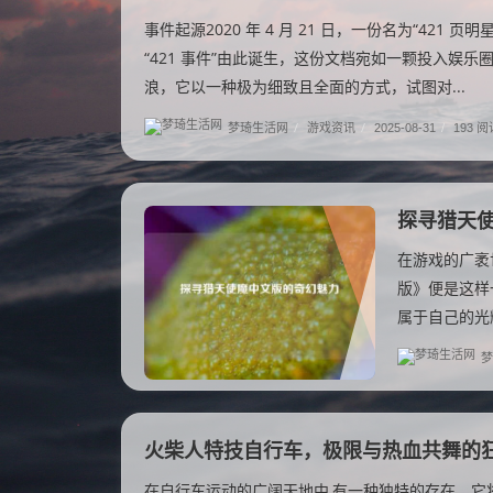
事件起源2020 年 4 月 21 日，一份名为“421
“421 事件”由此诞生，这份文档宛如一颗投入娱
浪，它以一种极为细致且全面的方式，试图对...
梦琦生活网
/
游戏资讯
/
2025-08-31
/
193 阅
探寻猎天
在游戏的广袤
版》便是这样
属于自己的光
梦
火柴人特技自行车，极限与热血共舞的
在自行车运动的广阔天地中,有一种独特的存在，它