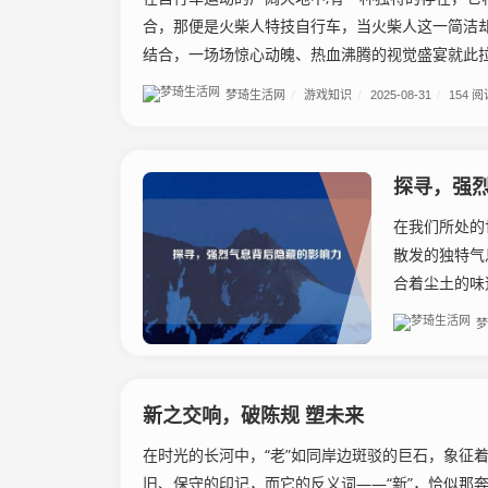
合，那便是火柴人特技自行车，当火柴人这一简洁
结合，一场场惊心动魄、热血沸腾的视觉盛宴就此拉开
梦琦生活网
/
游戏知识
/
2025-08-31
/
154 阅
探寻，强
在我们所处的
散发的独特气
合着尘土的味
梦
新之交响，破陈规 塑未来
在时光的长河中，“老”如同岸边斑驳的巨石，象征
旧、保守的印记，而它的反义词——“新”，恰似那