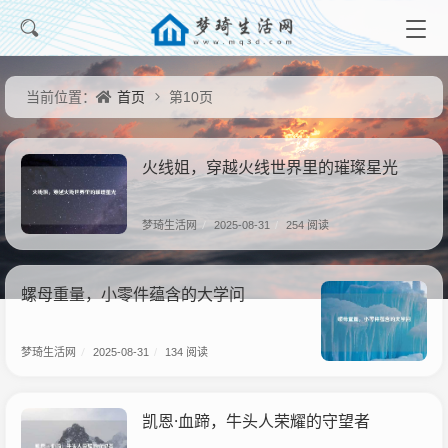
首页
当前位置：
第10页
火线姐，穿越火线世界里的璀璨星光
梦琦生活网
/
2025-08-31
/
254 阅读
螺母重量，小零件蕴含的大学问
梦琦生活网
/
2025-08-31
/
134 阅读
凯恩·血蹄，牛头人荣耀的守望者