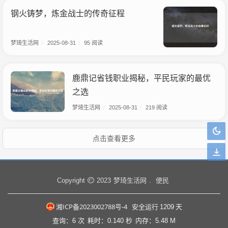
钢火铸梦，炼金战士的传奇征程
梦琦生活网
/
2025-08-31
/
95 阅读
鹿鼎记省钱职业揭秘，平民玩家的最优
之选
梦琦生活网
/
2025-08-31
/
219 阅读
点击查看更多
梦琦生活网
便民
Copyright
2023
.
湘ICP备2023002788号-4
安全运行
1209
天
查询：6 次
耗时：0.140 秒
内存：5.48 M