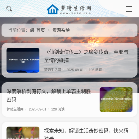
首页
资源杂烩
当前位置：
〈仙剑奇侠传三〉之魔剑传奇，至邪与
至情的碰撞
梦琦生活网
/
2025-09-01
/
195 阅读
深度解析剑魔符文，解锁上单霸主制胜
密码
梦琦生活网
/
2025-09-01
/
128 阅读
探索未知，解锁生活奇妙密码，快来猜