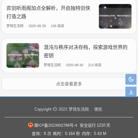
弈剑听雨阁加点全解析，开启独特剑侠
打造之路
梦琦生活网
/
2025-08-30
/
246 阅读
混沌与秩序对决存档，探索游戏世界的
密钥
梦琦生活网
/
2025-08-30
/
213 阅读
点击查看更多
梦琦生活网
便民
Copyright
2023
.
湘ICP备2023002788号-4
安全运行
1210
天
查询：8 次
耗时：0.164 秒
内存：5.43 M